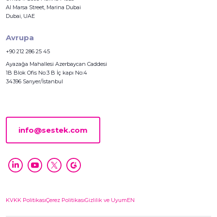
Al Marsa Street, Marina Dubai
Dubai, UAE
Avrupa
+90 212 286 25 45
Ayazağa Mahallesi Azerbaycan Caddesi
1B Blok Ofis No:3 B İç kapı No:4
34396 Sarıyer/İstanbul
info@sestek.com
KVKK Politikası
Çerez Politikası
Gizlilik ve Uyum
EN