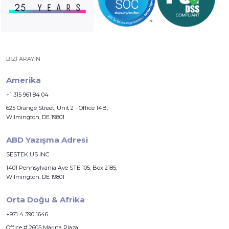
BIZI ARAYIN
Amerika
+1 315 961 84 04
625 Orange Street, Unit 2 - Office 14B,
Wilmington, DE 19801
ABD Yazışma Adresi
SESTEK US INC
1401 Pennsylvania Ave STE 105, Box 2185,
Wilmington, DE 19801
Orta Doğu & Afrika
+971 4 390 1646
Office # 2605 Marina Plaza