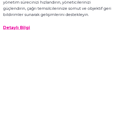
yönetim sürecinizi hızlandırın, yöneticilerinizi
güçlendirin, çağrı temsilcilerinize somut ve objektif geri
bildirimler sunarak gelişimlerini destekleyin.
Detaylı Bilgi
Akustik Analiz Görselleştirme:
Duygu analizi çıktıları, müşterilerin ve
temsilcilerin ifadelerine dayanarak duygularını grafiksel olarak görselleştirebilir.