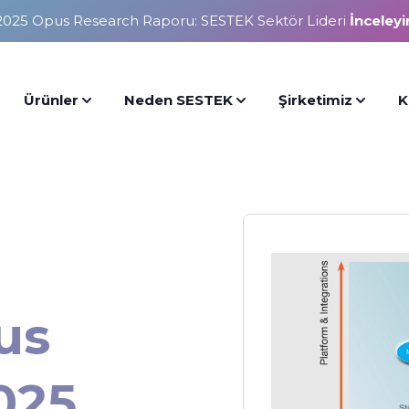
2025 Opus Research Raporu: SESTEK Sektör Lideri
İnceleyi
Ürünler
Neden SESTEK
Şirketimiz
K
us
025