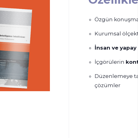
Özgün konuşma v
Kurumsal ölçek
İnsan ve yapay
İçgörülerin
kont
Düzenlemeye tab
çözümler