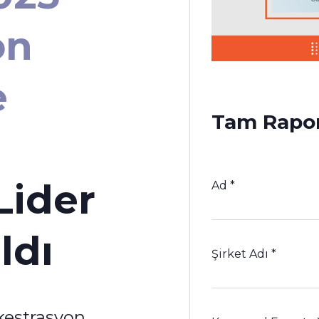
on
e
Tam Rapor
Lider
Ad
*
ldı
Şirket Adı
*
kestrasyon