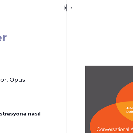
er
yor. Opus
strasyona nasıl