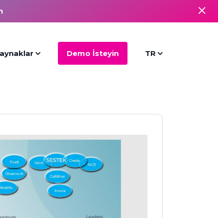
n
aynaklar
Demo İsteyin
TR