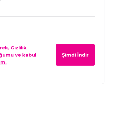
*
k, Gizlilik
uğumu ve kabul
Şimdi İndir
um.