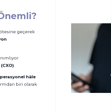
 Önemli?
 ötesine geçerek
yon
nımlıyor:
 (CXO)
perasyonel hâle
rmdan biri olarak