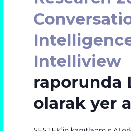
Conversati
Intelligenc
Intelliview
raporunda 
olarak yer a
SESTEK’in kanıtlanmış AI or