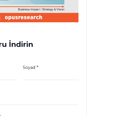
u İndirin
Soyad
*