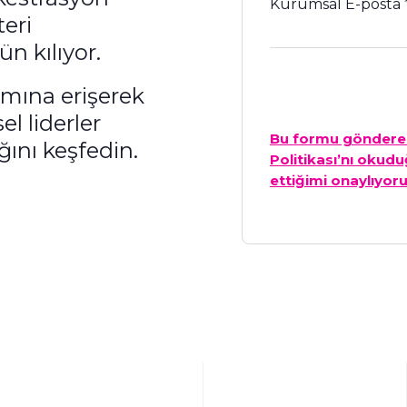
Kurumsal E-posta
teri
n kılıyor.
mına erişerek
l liderler
Bu formu gönderere
ını keşfedin.
Politikası’nı okud
ettiğimi onaylıyor