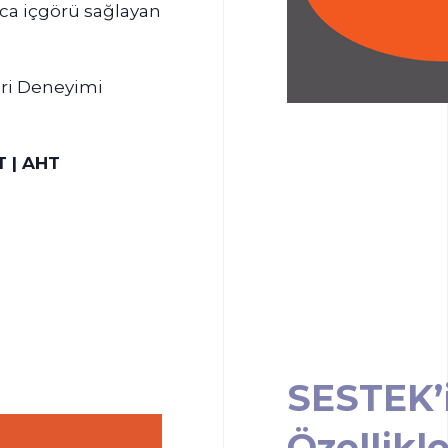
ca içgörü sağlayan
teri Deneyimi
T | AHT
SESTEK’i
Özellikle