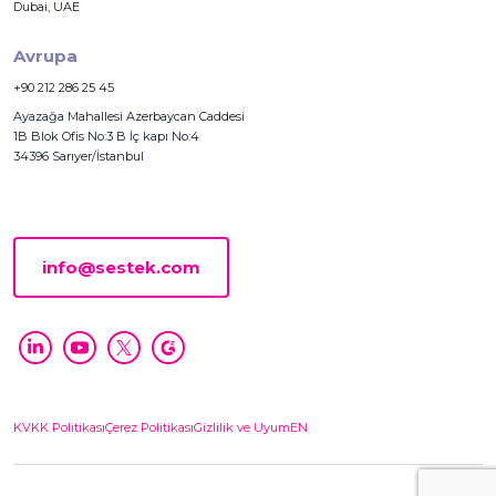
Dubai, UAE
Avrupa
+90 212 286 25 45
Ayazağa Mahallesi Azerbaycan Caddesi
1B Blok Ofis No:3 B İç kapı No:4
34396 Sarıyer/İstanbul
info@sestek.com
KVKK Politikası
Çerez Politikası
Gizlilik ve Uyum
EN