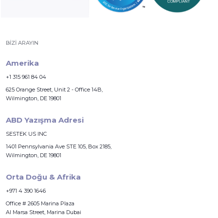
BIZI ARAYIN
Amerika
+1 315 961 84 04
625 Orange Street, Unit 2 - Office 14B,
Wilmington, DE 19801
ABD Yazışma Adresi
SESTEK US INC
1401 Pennsylvania Ave STE 105, Box 2185,
Wilmington, DE 19801
Orta Doğu & Afrika
+971 4 390 1646
Office # 2605 Marina Plaza
Al Marsa Street, Marina Dubai