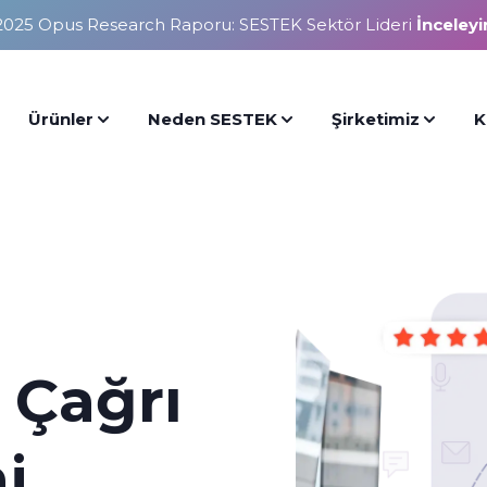
2025 Opus Research Raporu: SESTEK Sektör Lideri
İnceleyi
Ürünler
Neden SESTEK
Şirketimiz
K
Çağrı
i