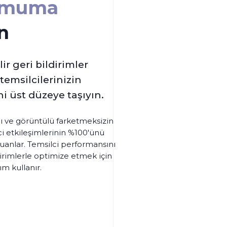
imuma
n
r geri bildirimler
temsilcilerinizin
ni üst düzeye taşıyın.
ılı ve görüntülü farketmeksizin
i etkileşimlerinin %100'ünü
uanlar. Temsilci performansını
irimlerle optimize etmek için
ım kullanır.