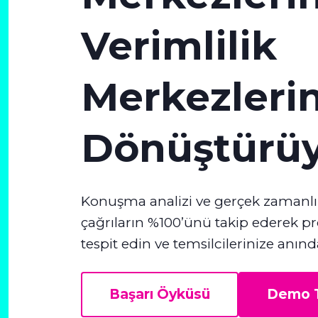
Verimlilik
Merkezleri
Dönüştürü
Konuşma analizi ve gerçek zamanlı 
çağrıların %100’ünü takip ederek pr
tespit edin ve temsilcilerinize anı
Başarı Öyküsü
Demo T