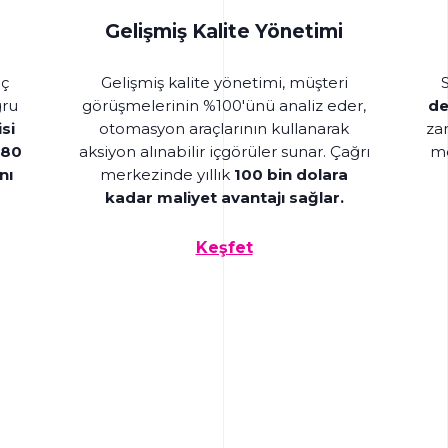
Gelişmiş Kalite Yönetimi
aç
Gelişmiş kalite yönetimi, müşteri
ğru
görüşmelerinin %100'ünü analiz eder,
de
si
otomasyon araçlarının kullanarak
za
180
aksiyon alınabilir içgörüler sunar. Çağrı
me
nı
merkezinde yıllık
100 bin dolara
kadar maliyet avantajı sağlar.
Keşfet