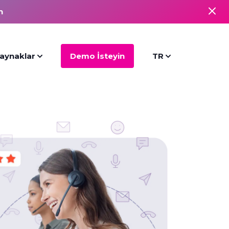
n
aynaklar
Demo İsteyin
TR