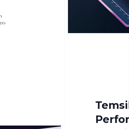
n
ri-
Temsil
Perfo