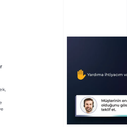
r
ek,
e
ve