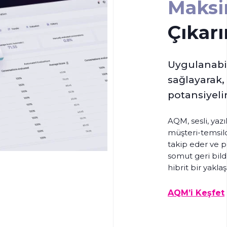
Maks
Çıkarı
Uygulanabili
sağlayarak, 
potansiyeli
AQM, sesli, yaz
müşteri-temsilc
takip eder ve p
somut geri bild
hibrit bir yaklaş
AQM’i Keşfet