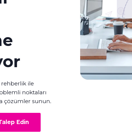
ne
yor
rehberlik ile
oblemli noktaları
nda çözümler sunun.
alep Edin