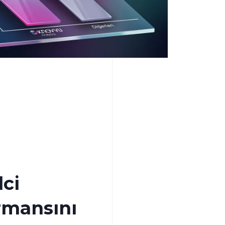
ci
rmansını