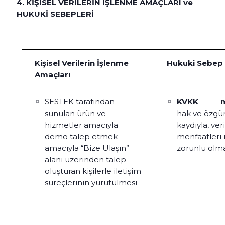
4. KİŞİSEL VERİLERİN İŞLENME AMAÇLARI ve
HUKUKİ SEBEPLERİ
Kişisel Verilerin İşlenme
Hukuki Sebep
Amaçları
SESTEK tarafından
KVKK m.
sunulan ürün ve
hak ve özgü
hizmetler amacıyla
kaydıyla, ve
demo talep etmek
menfaatleri 
amacıyla “Bize Ulaşın”
zorunlu olma
alanı üzerinden talep
oluşturan kişilerle iletişim
süreçlerinin yürütülmesi