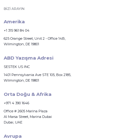
BIZI ARAYIN
Amerika
+1 315 961 84 04
625 Orange Street, Unit 2 - Office 14B,
Wilmington, DE 19801
ABD Yazışma Adresi
SESTEK US INC
1401 Pennsylvania Ave STE 105, Box 2185,
Wilmington, DE 19801
Orta Doğu & Afrika
+971 4 390 1646
Office # 2605 Marina Plaza
Al Marsa Street, Marina Dubai
Dubai, UAE
Avrupa