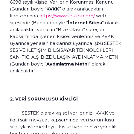
6698 sayılı Kişisel Verilerin Korunması Kanunu
(Bundan böyle “
KVKK
” olarak anılacaktır.)
kapsamında
https://www.sestek.com/
web
sitesinde (Bundan böyle “
İnternet Sitesi
” olarak
anılacaktır.) yer alan “Bize Ulaşın” süreçleri
kapsamında işlenen kişisel verileriniz ve KVKK
uyarınca yer alan haklarınız uyarınca işbu SESTEK
SES VE İLETİŞİM BİLGİSAYAR TEKNOLOİILERİ
SAN. TİC. A.Ş. BİZE ULAŞIN AYDINLATMA METNİ
(Bundan böyle “
Aydınlatma Metni
” olarak
anılacaktır.)
2. VERİ SORUMLUSU KİMLİĞİ
SESTEK olarak kişisel verilerinizi, KVKK ve
ilgili sair mevzuat kapsamında, veri sorumlusu
sıfatıyla işlemekteyiz. Kişisel verilerinize yönelik
her türlü soru ve talebiniz için