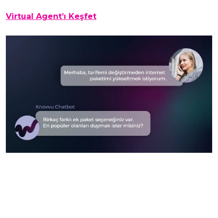
Virtual Agent’ı Keşfet