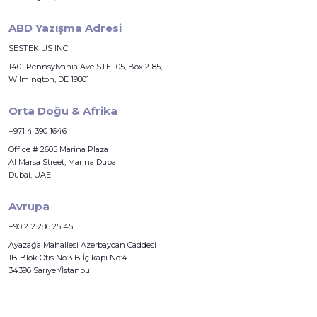
ABD Yazışma Adresi
SESTEK US INC
1401 Pennsylvania Ave STE 105, Box 2185,
Wilmington, DE 19801
Orta Doğu & Afrika
+971 4 390 1646
Office # 2605 Marina Plaza
Al Marsa Street, Marina Dubai
Dubai, UAE
Avrupa
+90 212 286 25 45
Ayazağa Mahallesi Azerbaycan Caddesi
1B Blok Ofis No:3 B İç kapı No:4
34396 Sarıyer/İstanbul