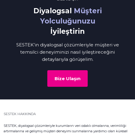
Diyalogsal
Müşteri
Yolculuğunuzu
İyileştirin
SESTEK’in diyalogsal çözümleriyle müşteri ve
temsilci deneyiminizi nasıl iyileştireceğini
detaylarıyla görüşelim.
Bize Ulaşın
SESTEK HAKKINDA
SESTEK, diyalogsal çözümleriyle kurumların veri odaklı olmalarına, verimliliği
artırmalarına ve gelişmiş müşteri deneyimi sunmalarına yardımcı olan küresel