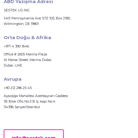
ABD Yazışma Adresi
SESTEK US INC
1401 Pennsylvania Ave STE 105, Box 2185,
Wilmington, DE 19801
Orta Doğu & Afrika
+971 4 390 1646
Office # 2605 Marina Plaza
Al Marsa Street, Marina Dubai
Dubai, UAE
Avrupa
+90 212 286 25 45
Ayazağa Mahallesi Azerbaycan Caddesi
1B Blok Ofis No:3 B İç kapı No:4
34396 Sarıyer/İstanbul
info@sestek.com