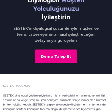
Diyalogsal
Müşteri
Yolculuğunuzu
İyileştirin
SESTEK'in diyalogsal çözümleriyle müşteri ve
temsilci deneyiminizi nasıl iyileştireceğini
detaylarıyla görüşelim.
Demo Talep Et
SESTEK HAKKINDA
SESTEK, diyalogsal çözümleriyle kurumların veri odaklı olmalarına, verimliliği
artırmalarına ve gelişmiş müşteri deneyimi sunmalarına yardımcı olan küresel
bir teknoloji şirketidir. SESTEK’in yapay zeka destekli çözümlerinin temelinde
konuşma sentezi, konuşma tanıma, doğal dil işleme ve ses biyometrisi gibi