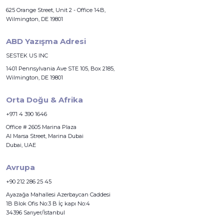
625 Orange Street, Unit 2 - Office 14B,
Wilmington, DE 19801
ABD Yazışma Adresi
SESTEK US INC
1401 Pennsylvania Ave STE 105, Box 2185,
Wilmington, DE 19801
Orta Doğu & Afrika
+971 4 390 1646
Office # 2605 Marina Plaza
Al Marsa Street, Marina Dubai
Dubai, UAE
Avrupa
+90 212 286 25 45
Ayazağa Mahallesi Azerbaycan Caddesi
1B Blok Ofis No:3 B İç kapı No:4
34396 Sarıyer/İstanbul