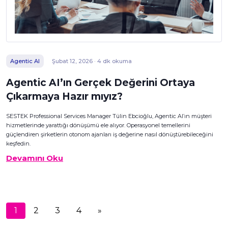
Agentic AI
Şubat 12, 2026 · 4 dk okuma
Agentic AI’ın Gerçek Değerini Ortaya
Çıkarmaya Hazır mıyız?
SESTEK Professional Services Manager Tülin Ebcioğlu, Agentic AI’ın müşteri
hizmetlerinde yarattığı dönüşümü ele alıyor. Operasyonel temellerini
güçlendiren şirketlerin otonom ajanları iş değerine nasıl dönüştürebileceğini
keşfedin.
Devamını Oku
1
2
3
4
»