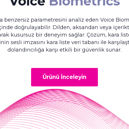
Voice
Biometrics
la benzersiz parametresini analiz eden Voice Biome
içinde doğrulayabilir. Dilden, aksandan veya içeri
rak kusursuz bir deneyim sağlar. Çözüm, kara liste
nin sesli imzasını kara liste veri tabanı ile karşılaş
dolandırıcılığa karşı etkili bir güvenlik sunar.
Ürünü İnceleyin