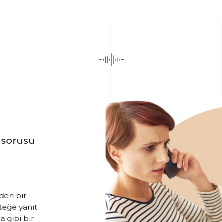
k sorusu
eden bir
steğe yanıt
 gibi bir