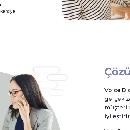
ri
 karşıya
Çöz
Voice Bi
gerçek z
müşteri 
iyileştirir