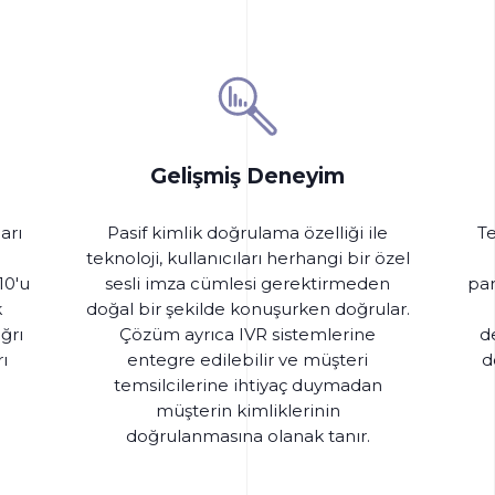
Gelişmiş Deneyim
arı
Pasif kimlik doğrulama özelliği ile
Te
teknoloji, kullanıcıları herhangi bir özel
10'u
sesli imza cümlesi gerektirmeden
par
k
doğal bir şekilde konuşurken doğrular.
ğrı
Çözüm ayrıca IVR sistemlerine
de
ı
entegre edilebilir ve müşteri
d
temsilcilerine ihtiyaç duymadan
müşterin kimliklerinin
doğrulanmasına olanak tanır.