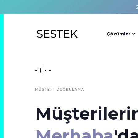
Çözümler
MÜŞTERİ DOĞRULAMA
Müşterilerin
Merhaba
'd