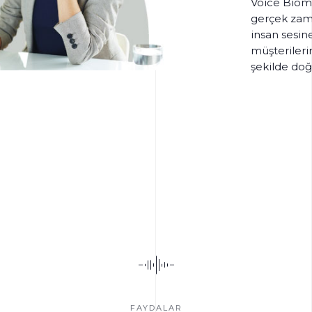
Voice Biome
gerçek zama
insan sesin
müşterilerin
şekilde doğ
FAYDALAR