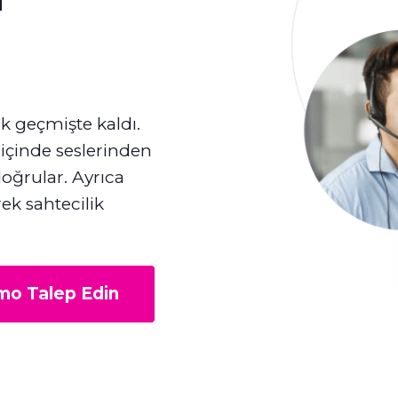
ek geçmişte kaldı.
 içinde seslerinden
doğrular. Ayrıca
rek sahtecilik
o Talep Edin