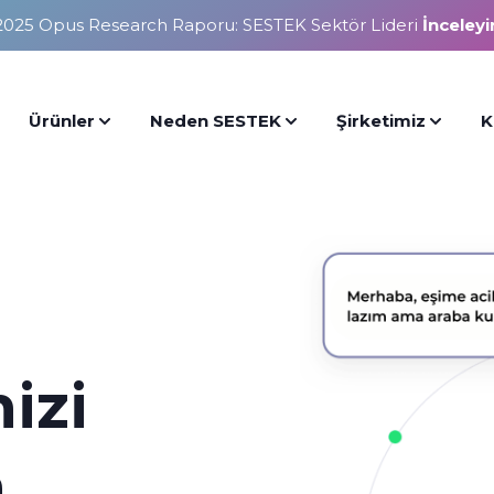
2025 Opus Research Raporu: SESTEK Sektör Lideri
İnceleyi
Ürünler
Neden SESTEK
Şirketimiz
K
izi
a