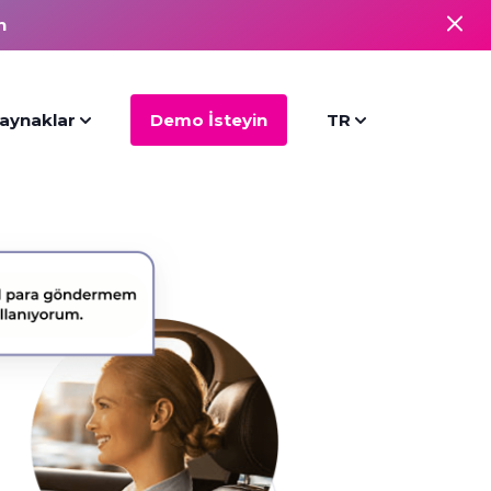
n
aynaklar
Demo İsteyin
TR